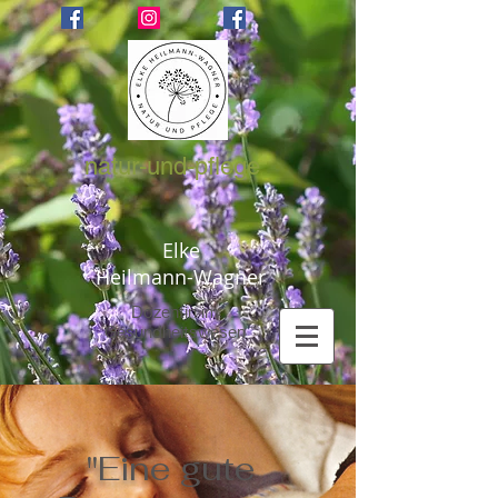
natur-und-pflege
Elke
Heilmann-Wagner
Dozentin im
Gesundheitswesen
"Eine gute