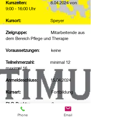
Kurszeiten:
8.04.2024
von
9:00 - 16:00 Uhr
Kursort:
Speyer
Zielgruppe:
Mitarbeitende aus
dem Bereich Pflege und Therapie
Voraussetzungen
: keine
Teilnehmerzahl:
minimal 12
maximal 16
Anmeldeschluss
:
15.04.2024
Kursart:
Fortbildung
RbP-Punkte:
8
Fortbildungspunkte
Phone
Email
Kursgebühr:
intern: 180 €