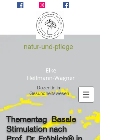
natur-und-pflege
Elke
Heilmann-Wagner
Dozentin im
Gesundheitswesen
Thementag Basale
Stimulation nach
Prof. Dr. Fröhlich® in