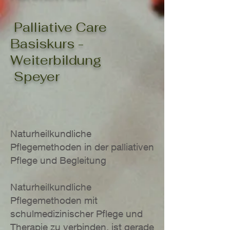
Palliative Care
Basiskurs -
Weiterbildung
Speyer
Naturheilkundliche
Pflegemethoden in der palliativen
Pflege und Begleitung
Naturheilkundliche
Pflegemethoden mit
schulmedizinischer Pflege und
Therapie zu verbinden, ist gerade