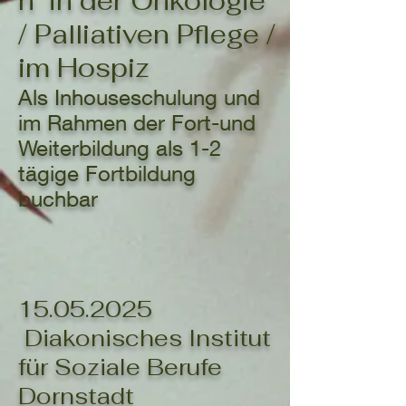
n in der Onkologie
/ Palliativen Pflege /
im Hospiz
Als Inhouseschulung und
im Rahmen der Fort-und
Weiterbildung als 1-2
tägige Fortbildung
buchbar
1
5.05
.2025
Diakonisches Institut
für Soziale Berufe
Dornstadt