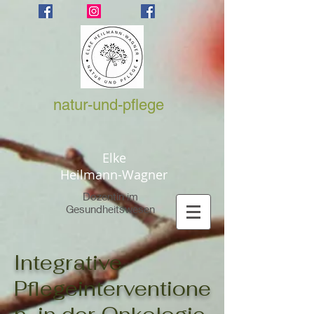
natur-und-pflege
Elke
Heilmann-Wagner
Dozentin im
Gesundheitswesen
Integrative
Pflegeinterventione