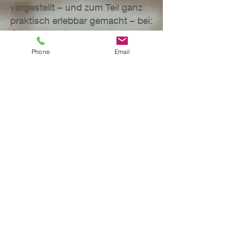
vorgestellt – und zum Teil ganz
praktisch erlebbar gemacht – bei:
Obstipation / Blähungen
Dyspnoe
Phone
Email
Angst / Unruhe
Tumor- und Metastasenschmerz
Appetitlosigkeit, Übelkeit und
Erbrechen
Üblen Gerüchen
Haut-, Schleimhaut- und
Venenentzündungen
Mukositis
Juckreiz
Lymphstau / Ödemen
Fatigue
Teilnehmende erhalten
Anregungen, wie sich