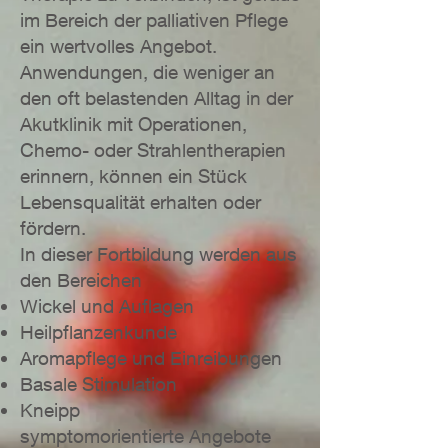
im Bereich der palliativen Pflege
ein wertvolles Angebot.
Anwendungen, die weniger an
den oft belastenden Alltag in der
Akutklinik mit Operationen,
Chemo- oder Strahlentherapien
erinnern, können ein Stück
Lebensqualität erhalten oder
fördern.
In dieser Fortbildung werden aus
den Bereichen
Wickel und Auflagen
Heilpflanzenkunde
Aromapflege und Einreibungen
Basale Stimulation
Kneipp
symptomorientierte Angebote