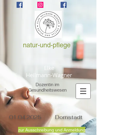
natur-und-pflege
Elke
Heilmann-Wagner
Dozentin im
Gesundheitswesen
01.04.2025
Dornstadt
zur Ausschreibung und Anmeldung