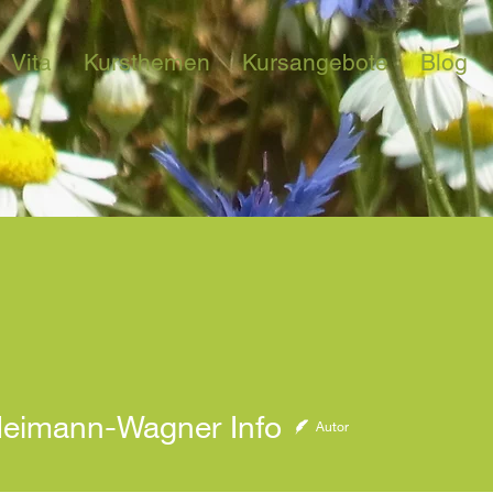
Vita
Kursthemen
Kursangebote
Blog
mann-Wagner Info
Heimann-Wagner Info
Autor