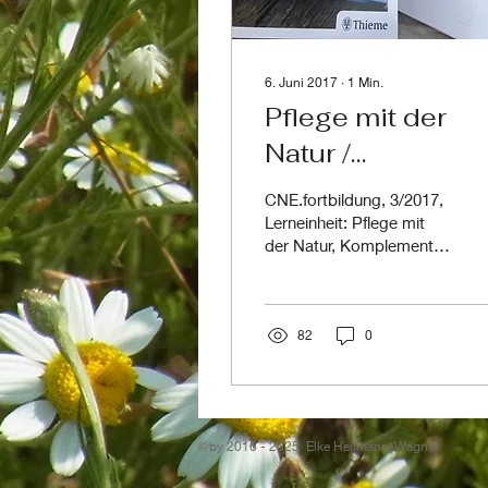
6. Juni 2017
∙
1
Min.
Pflege mit der
Natur /
Komplementär
CNE.fortbildung, 3/2017,
pflegen
Lerneinheit: Pflege mit
der Natur, Komplementär
CNE.fortbildung
pflegen Seite 1-15, unter
und CNE.magazi
cne.thieme.de - für
Lizenznehmer ...
82
0
©by 2016 - 2025 Elke Heilmann-Wagner