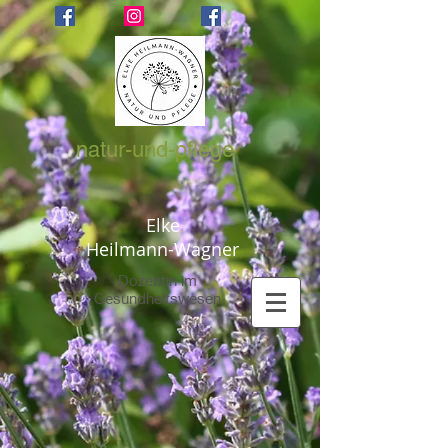
natur-und-pflege
Elke
Heilmann-Wagner
Dozentin im
Gesundheitswesen